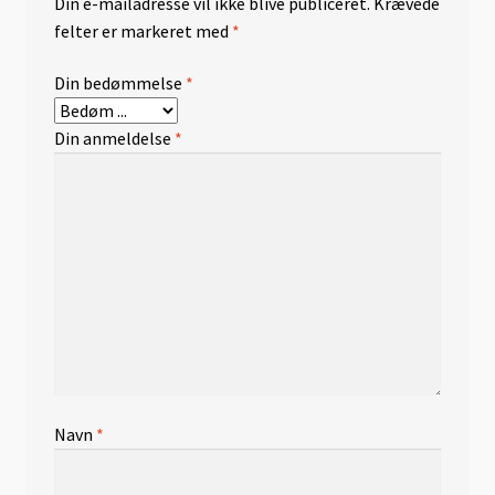
Din e-mailadresse vil ikke blive publiceret.
Krævede
felter er markeret med
*
Kurv
Din bedømmelse
*
Din anmeldelse
*
Navn
*