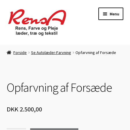
Spring
Spring
Menu
til
til
navigation
indhold
Forside
Forside
Se Autolæder-Farvning
Opfarvning af Forsæde
Autolæder-Farvning
Betingelser
Opfarvning af Forsæde
Daglig Pasning
Kasse
DKK
2.500,00
Kontakt