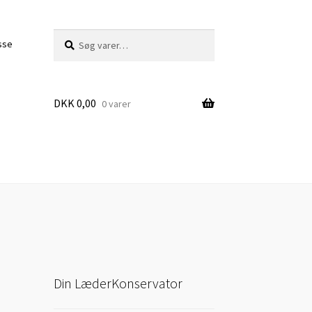
Søg
Søg
sse
efter:
DKK
0,00
0 varer
Din LæderKonservator