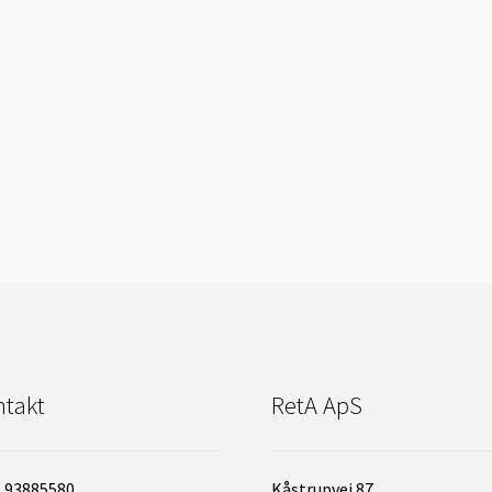
takt
RetA ApS
: 93885580
Kåstrupvej 87