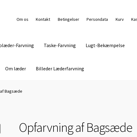
Om os
Kontakt
Betingelser
Persondata
Kurv
Ka
olæder-Farvning
Taske-Farvning
Lugt-Bekæmpelse
Om læder
Billeder Læderfarvning
g Pasning
Kasse
Kontakt
Lædermøbel-Farvning
Levering
 af Bagsæde
s
Persondata
Pletguide
Taske-Farvning
Kurv
Opfarvning af Bagsæde