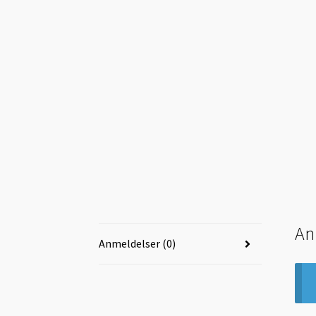
🔍
An
Anmeldelser (0)