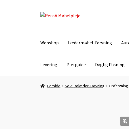
Spring
Spring
til
til
navigation
indhold
Webshop
Lædermøbel-Farvning
Aut
Levering
Pletguide
Daglig Pasning
Forside
Autolæder-Farvning
Betingelser
Dagli
Forside
Se Autolæder-Farvning
Opfarvning
Lugt-Bekæmpelse
Min Konto
Om læder
Om o