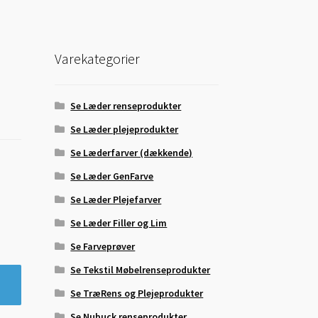
Varekategorier
Se Læder renseprodukter
Se Læder plejeprodukter
Se Læderfarver (dækkende)
Se Læder GenFarve
Se Læder Plejefarver
Se Læder Filler og Lim
Se Farveprøver
Se Tekstil Møbelrenseprodukter
Se TræRens og Plejeprodukter
Se Nubuck renseprodukter