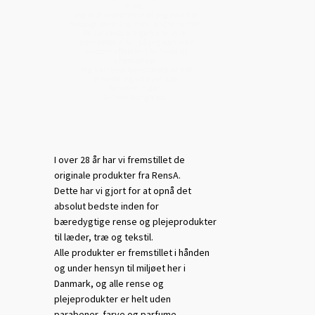
I over 28 år har vi fremstillet de
originale produkter fra RensA.
Dette har vi gjort for at opnå det
absolut bedste inden for
bæredygtige rense og plejeprodukter
til læder, træ og tekstil.
Alle produkter er fremstillet i hånden
og under hensyn til miljøet her i
Danmark, og alle rense og
plejeprodukter er helt uden
parabener, farve og parfume.