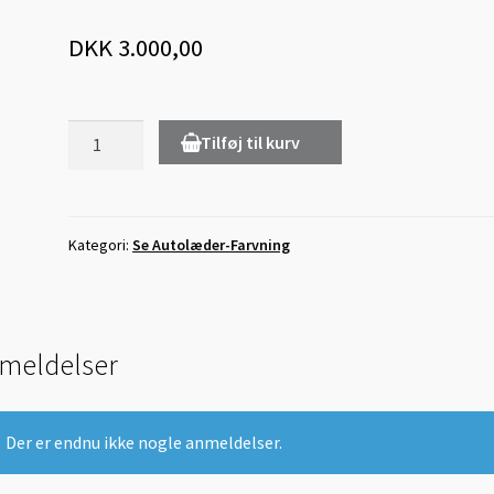
DKK
3.000,00
Opfarvning
Tilføj til kurv
af
Bagsæde
antal
Kategori:
Se Autolæder-Farvning
meldelser
Der er endnu ikke nogle anmeldelser.