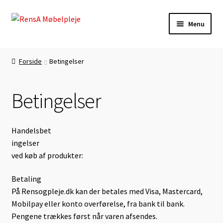
Spring
Spring
Menu
til
til
navigation
indhold
Forside
Forside
Betingelser
Autolæder-Farvning
Betingelser
Betingelser
Daglig Pasning
Handelsbet
ingelser
Kasse
ved køb af produkter:
Betaling
Kontakt
På Rensogpleje.dk kan der betales med Visa, Mastercard,
Mobilpay eller konto overførelse, fra bank til bank.
Lædermøbel-Farvning
Pengene trækkes først når varen afsendes.