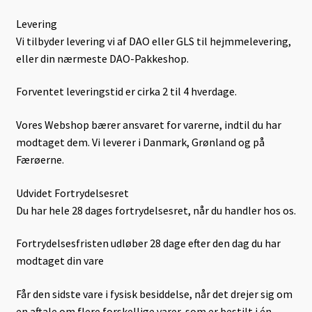
Levering
Levering
Vi tilbyder levering vi af DAO eller GLS til hejmmelevering,
Lugt-Bekæmpelse
eller din nærmeste DAO-Pakkeshop.
Min Konto
Forventet leveringstid er cirka 2 til 4 hverdage.
Om læder
Vores Webshop bærer ansvaret for varerne, indtil du har
modtaget dem. Vi leverer i Danmark, Grønland og på
Færøerne.
Om os
Udvidet Fortrydelsesret
Persondata
Du har hele 28 dages fortrydelsesret, når du handler hos os.
Pletguide
Fortrydelsesfristen udløber 28 dage efter den dag du har
modtaget din vare
Taske-Farvning
Får den sidste vare i fysisk besiddelse, når det drejer sig om
Kurv
en aftale om flere forskellige varer, som er bestilt i én