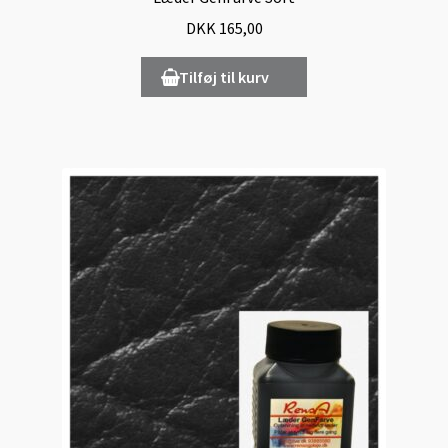
Lædermøbel-Farvning
DKK
165,00
Levering
Tilføj til kurv
Lugt-Bekæmpelse
Min Konto
Om læder
Om os
Persondata
Pletguide
Taske-Farvning