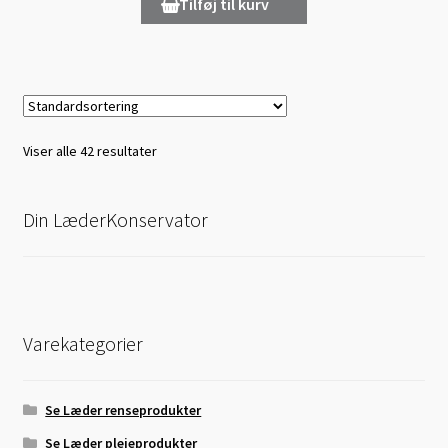
Tilføj til kurv
Viser alle 42 resultater
Din LæderKonservator
Varekategorier
Se Læder renseprodukter
Se Læder plejeprodukter