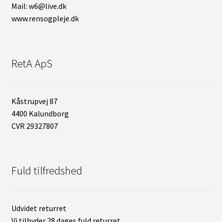
Mail: w6@live.dk
www.rensogpleje.dk
RetA ApS
Kåstrupvej 87
4400 Kalundborg
CVR 29327807
Fuld tilfredshed
Udvidet returret
Vi tilbyder 28 dages fuld returret