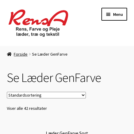
Spring
Spring
Menu
til
til
navigation
indhold
Forside
Forside
Se Læder GenFarve
Autolæder-Farvning
Se Læder GenFarve
Betingelser
Daglig Pasning
Viser alle 42 resultater
Kasse
Kontakt
Læder GenFarve Sort