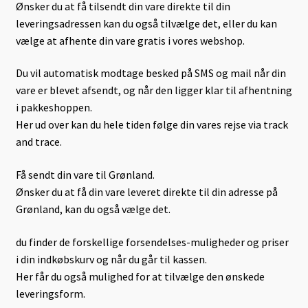
Ønsker du at få tilsendt din vare direkte til din
Levering
leveringsadressen kan du også tilvælge det, eller du kan
vælge at afhente din vare gratis i vores webshop.
Lugt-Bekæmpelse
Du vil automatisk modtage besked på SMS og mail når din
Min Konto
vare er blevet afsendt, og når den ligger klar til afhentning
i pakkeshoppen.
Om læder
Her ud over kan du hele tiden følge din vares rejse via track
and trace.
Om os
Få sendt din vare til Grønland.
Ønsker du at få din vare leveret direkte til din adresse på
Persondata
Grønland, kan du også vælge det.
Pletguide
du finder de forskellige forsendelses-muligheder og priser
i din indkøbskurv og når du går til kassen.
Taske-Farvning
Her får du også mulighed for at tilvælge den ønskede
leveringsform.
Kurv