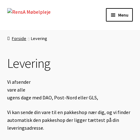
Spring
Spring
Menu
til
til
navigation
indhold
Forside
Forside
Levering
Autolæder-Farvning
Levering
Betingelser
Daglig Pasning
Vi afsender
vare alle
Kasse
ugens dage med DAO, Post-Nord eller GLS,
Vi kan sende din vare til en pakkeshop nær dig, og vi finder
Kontakt
automatisk den pakkeshop der ligger tættest på din
leveringsadresse.
Lædermøbel-Farvning