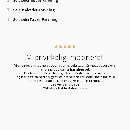
Se Lædermøbel-Farvning
Se Autolæder-Farvning
Se LæderTaske-Farvning
Vi er virkelig imponeret
Vi er virkelig imponeret over at dit produkt, er så meget bedre end
andre produkter vi har afprøvet.
Der kommer flere "før og efter" billeder på Facebook.
Jeg har haft en heste pige til at ordne hendes sadel, bare for at se
hendes reaktion. Den er 100% magen til min.
Jeg vender tilbage
MVH Anja Neble Naturridning