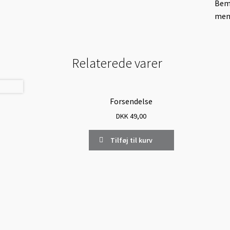
Bemæ
men 
Relaterede varer
Forsendelse
DKK
49,00
Tilføj til kurv