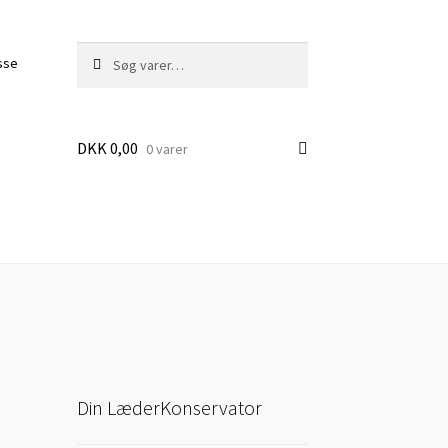
Søg
Søg
sse
efter:
DKK
0,00
0 varer
Din LæderKonservator