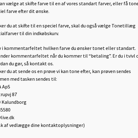
an vælge at skifte farve til en af vores standart farver, eller få ton
iel farve efter dit ønske.
er du at skifte til en speciel farve, skal du også vælge Tonetillæg
ialfarver til din indkøbskurv.
v i kommentarfeltet hvilken farve du ønsker tonet eller standart.
inder kommentarfeltet når du kommer til “betaling”. Er du i tvivl
dan du gør, så kontakt os.
er du at sende os en prøve vi kan tone efter, kan prøven sendes
en med tasken sendes til:
A ApS
rupvj 87
0 Kalundborg
85580
ive.dk
k af vedlægge dine kontaktoplysninger)