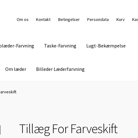
Om os
Kontakt
Betingelser
Persondata
Kurv
Ka
olæder-Farvning
Taske-Farvning
Lugt-Bekæmpelse
Om læder
Billeder Læderfarvning
g Pasning
Kasse
Kontakt
Lædermøbel-Farvning
Levering
Farveskift
s
Persondata
Pletguide
Taske-Farvning
Kurv
Tillæg For Farveskift