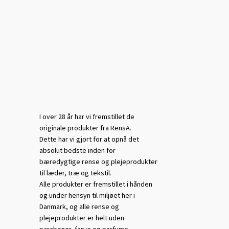
I over 28 år har vi fremstillet de
originale produkter fra RensA.
Dette har vi gjort for at opnå det
absolut bedste inden for
bæredygtige rense og plejeprodukter
til læder, træ og tekstil.
Alle produkter er fremstillet i hånden
og under hensyn til miljøet her i
Danmark, og alle rense og
plejeprodukter er helt uden
parabener, farve og parfume.