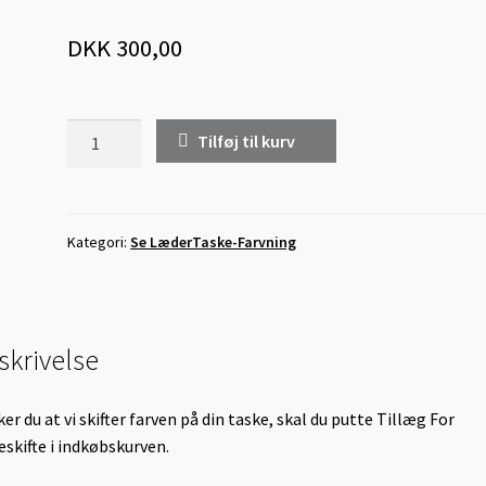
DKK
300,00
Tillæg
Tilføj til kurv
For
Farveskift
antal
Kategori:
Se LæderTaske-Farvning
skrivelse
er du at vi skifter farven på din taske, skal du putte Tillæg For
eskifte i indkøbskurven.