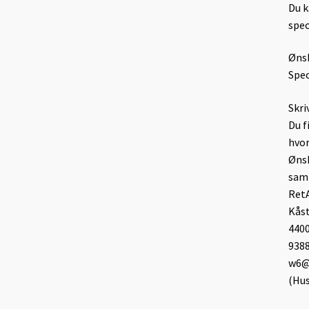
Du k
spec
Ønsk
Spec
Skri
Du f
hvor
Ønsk
samm
Ret
Kåst
440
938
w6@l
(Hus