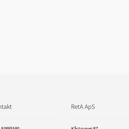
takt
RetA ApS
: 93885580
Kåstrupvej 87