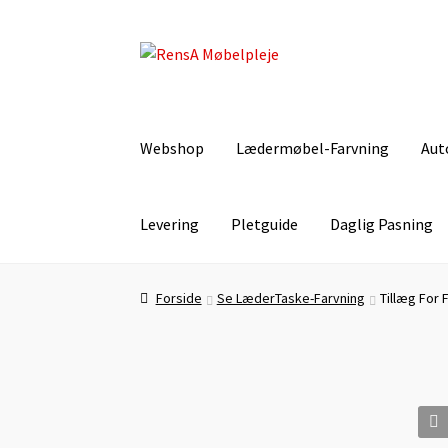
Spring
Spring
til
til
navigation
indhold
Webshop
Lædermøbel-Farvning
Aut
Levering
Pletguide
Daglig Pasning
Forside
Autolæder-Farvning
Betingelser
Dagli
Forside
Se LæderTaske-Farvning
Tillæg For 
Lugt-Bekæmpelse
Min Konto
Om læder
Om o