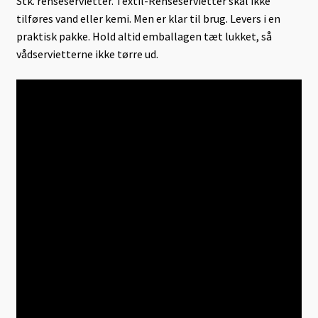
Stk. renseservietter. Textil-Renseservietter skal ikke
tilføres vand eller kemi. Men er klar til brug. Levers i en
praktisk pakke. Hold altid emballagen tæt lukket, så
vådservietterne ikke tørre ud.