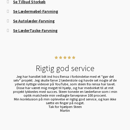
Se Tilbud Storkøb
Se Lædermøbel-Farvning
Se Autolæder-Farvning
Se LæderTaske-Farvning
Rigtig god service
Jeg har handlet lidt ind hos Rensa i forbindelse med et "gør del
selv" projekt. Jeg skulle farve 2 læderstole og havde set nogle af de
ydwrst nyttige videoer på YouTube, som steen fra rensa har lavet.
Disse har været mig meget til hjælp, og har medvirket til at mit
projekt lykkedes med succes. Steen tonede en læderfarve som i min
optik matchede min vedlagte farveprøve 100 procent.
Min konklusion på min oplevelse er rigtig god service, og kan ikke
sætte en finger på noget.
Tak for hjælpen Steen
Martin