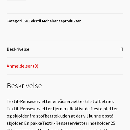
Levering
antal
Lugt-Bekæmpelse
Kategori:
Se Tekstil Møbelrenseprodukter
Min Konto
Beskrivelse
Om læder
Anmeldelser (0)
Om os
Persondata
Beskrivelse
Pletguide
Textil-Renseservietter er vådservietter til stofbetræk.
Textil-Renseservietter fjerner effektivt de fleste pletter
Taske-Farvning
og skjolder fra stofbetræk uden at der vil kunne opstå
skjolder. En pakkeTextil-Renseservietter indeholder 25
Kurv