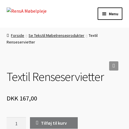
Spring
Spring
Menu
til
til
navigation
indhold
Forside
Forside
Se Tekstil Møbelrenseprodukter
Textil
Renseservietter
Autolæder-Farvning
Betingelser
Textil Renseservietter
Daglig Pasning
🔍
Kasse
DKK
167,00
Kontakt
Lædermøbel-Farvning
Textil
Tilføj til kurv
Renseservietter