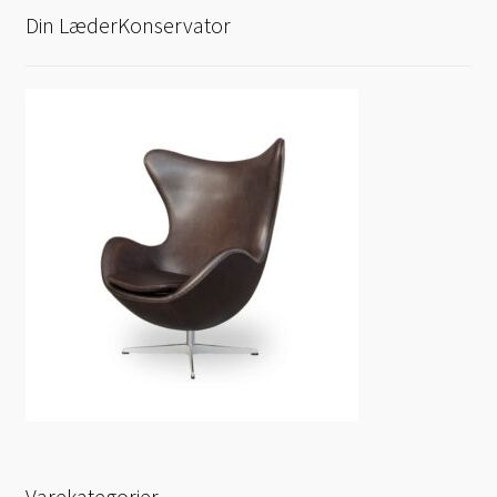
Din LæderKonservator
Varekategorier