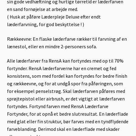
sin gode vedhæftning og hurtige tørretid er læderfarven
en sand fornøjelse at arbejde med.
( Husk at påføre Læderpleje Deluxe efter endt
læderfarvning, for god beskyttelse ! )
Rækkeevne: En flaske læderfarve rækker til farvning af en
lænestol, eller en mindre 2-personers sofa.
Alle læderfarver fra RensA kan fortyndes med op til 70%
fortynder. RensA læderfarverne har en cremet og fed
konsistens, som med fordel kan fortyndes for bedre finish
og rækkeevne, og for at undgå spor fra påføringen, som
for eksempel penselstrøg. Skal læderfarven påføres med
sprøjtepistol eller airbrush, er det vigtigt at læderfarven
fortyndes. Fortynd farven med RensA Læderfarve
Fortynder, for at opnå et bedre slutresultat. En læderflade
med glat eller fin struktur, bør farves med en tyndflydende
farveblanding. Derimod skal en læderflade med skader