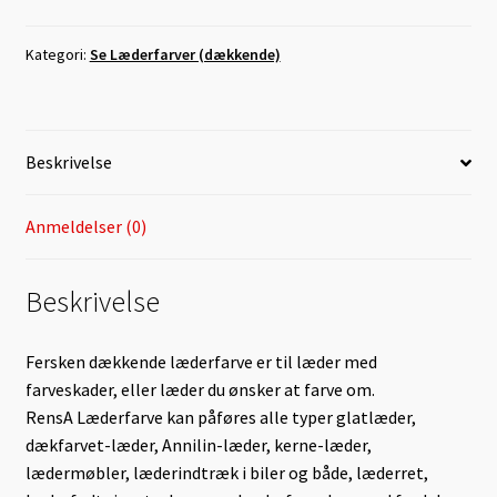
Levering
Kategori:
Se Læderfarver (dækkende)
Lugt-Bekæmpelse
Min Konto
Beskrivelse
Om læder
Anmeldelser (0)
Om os
Beskrivelse
Persondata
Fersken dækkende læderfarve er til læder med
Pletguide
farveskader, eller læder du ønsker at farve om.
RensA Læderfarve kan påføres alle typer glatlæder,
Taske-Farvning
dækfarvet-læder, Annilin-læder, kerne-læder,
lædermøbler, læderindtræk i biler og både, læderret,
Kurv