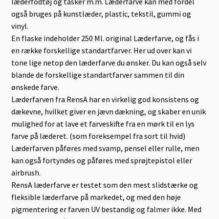
læderfodtøj og tasker m.m. Læderfarve kan med fordel
også bruges på kunstlæder, plastic, tekstil, gummi og
vinyl.
En flaske indeholder 250 Ml. original Læderfarve, og fås i
en række forskellige standartfarver. Her ud over kan vi
tone lige netop den læderfarve du ønsker. Du kan også selv
blande de forskellige standartfarver sammen til din
ønskede farve.
Læderfarven fra RensA har en virkelig god konsistens og
dækevne, hvilket giver en jævn dækning, og skaber en unik
mulighed for at lave et farveskifte fra en mørk til en lys
farve på læderet. (som foreksempel fra sort til hvid)
Læderfarven påføres med svamp, pensel eller rulle, men
kan også fortyndes og påføres med sprøjtepistol eller
airbrush.
RensA læderfarve er testet som den mest slidstærke og
fleksible læderfarve på markedet, og med den høje
pigmentering er farven UV bestandig og falmer ikke. Med