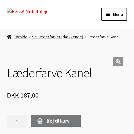
Spring
Spring
Menu
til
til
navigation
indhold
Forside
Forside
Se Læderfarver (dækkende)
Læderfarve Kanel
Autolæder-Farvning
Betingelser
Læderfarve Kanel
🔍
Daglig Pasning
Kasse
DKK
187,00
Kontakt
Læderfarve
Tilføj til kurv
Lædermøbel-Farvning
Kanel
antal