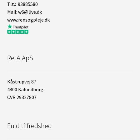
Tlt.: 93885580
Mail: w6@live.dk
www.rensogpleje.dk
RetA ApS
Kåstrupvej 87
4400 Kalundborg
CVR 29327807
Fuld tilfredshed