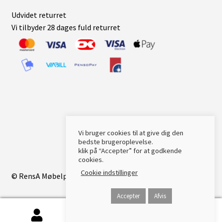
Udvidet returret
Vi tilbyder 28 dages fuld returret
Vi bruger cookies til at give dig den
bedste brugeroplevelse.
klik på “Accepter” for at godkende
cookies.
Cookie indstillinger
© RensA Møbelpleje 2021
Accepter
Afvis
0
Søg
Søg