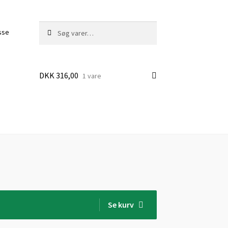
Søg
Søg
sse
efter:
DKK
316,00
1 vare
Se kurv