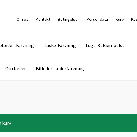
Om os
Kontakt
Betingelser
Persondata
Kurv
Ka
olæder-Farvning
Taske-Farvning
Lugt-Bekæmpelse
Om læder
Billeder Læderfarvning
g Pasning
Kasse
Kontakt
Lædermøbel-Farvning
Levering
s
Persondata
Pletguide
Taske-Farvning
Kurv
 kurv.