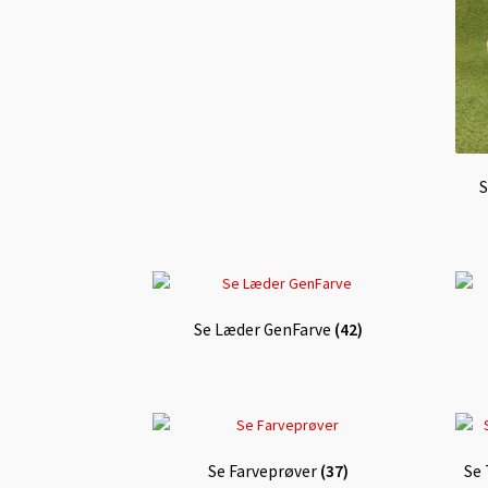
S
Se Læder GenFarve
(42)
Se Farveprøver
(37)
Se 