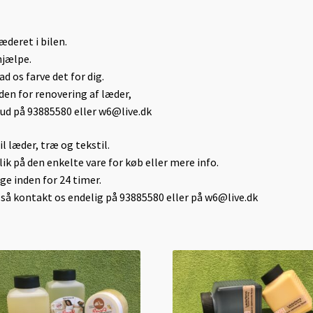
æderet i bilen.
hjælpe.
lad os farve det for dig.
nden for renovering af læder,
lbud på 93885580 eller w6@live.dk
il læder, træ og tekstil.
k på den enkelte vare for køb eller mere info.
uge inden for 24 timer.
e, så kontakt os endelig på 93885580 eller på w6@live.dk