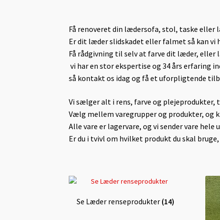
Få renoveret din lædersofa, stol, taske eller l
Er dit læder slidskadet eller falmet så kan vi 
Få rådgivning til selv at farve dit læder, eller 
vi har en stor ekspertise og 34 års erfaring i
så kontakt os idag og få et uforpligtende ti
Vi sælger alt i rens, farve og plejeprodukter, t
Vælg mellem varegrupper og produkter, og kli
Alle vare er lagervare, og vi sender vare hele 
Er du i tvivl om hvilket produkt du skal brug
Se Læder renseprodukter
(14)