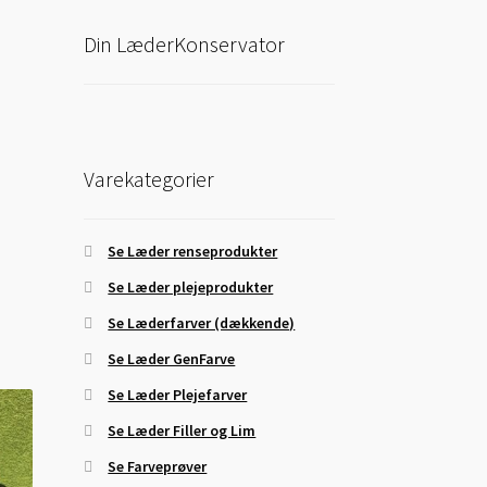
Din LæderKonservator
Varekategorier
Se Læder renseprodukter
Se Læder plejeprodukter
Se Læderfarver (dækkende)
Se Læder GenFarve
Se Læder Plejefarver
Se Læder Filler og Lim
Se Farveprøver