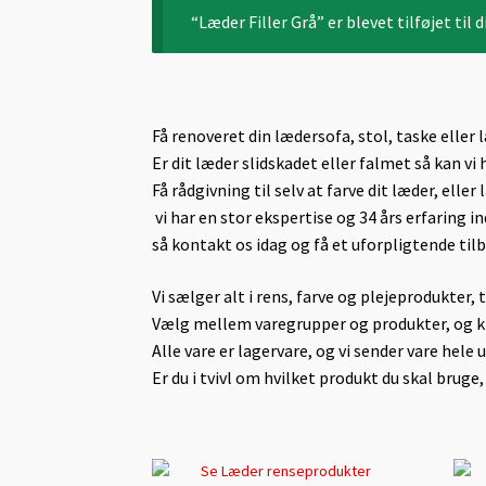
“Læder Filler Grå” er blevet tilføjet til d
Få renoveret din lædersofa, stol, taske eller l
Er dit læder slidskadet eller falmet så kan vi 
Få rådgivning til selv at farve dit læder, eller 
vi har en stor ekspertise og 34 års erfaring i
så kontakt os idag og få et uforpligtende ti
Vi sælger alt i rens, farve og plejeprodukter, t
Vælg mellem varegrupper og produkter, og kli
Alle vare er lagervare, og vi sender vare hele 
Er du i tvivl om hvilket produkt du skal brug