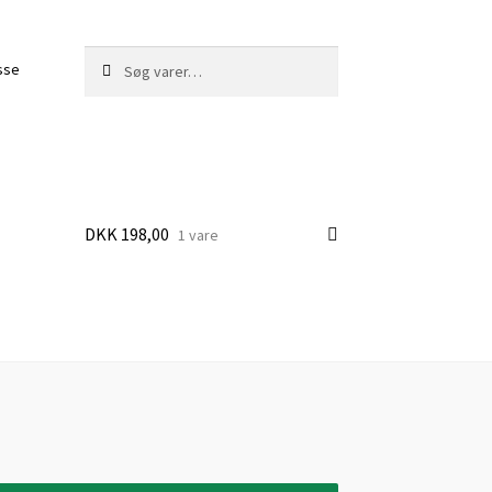
Søg
Søg
sse
efter:
DKK
198,00
1 vare