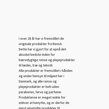
I over 28 år har vi fremstillet de
originale produkter fra RensA.
Dette har vi gjort for at opnå det
absolut bedste inden for
bæredygtige rense og plejeprodukter
til læder, træ og tekstil.
Alle produkter er fremstillet i hånden
og under hensyn til miljøet her i
Danmark, og alle rense og
plejeprodukter er helt uden
parabener, farve og parfume.
Produkterne er meget enkle for
enhver at benytte, og er derfor de
mest anvendte produkter til