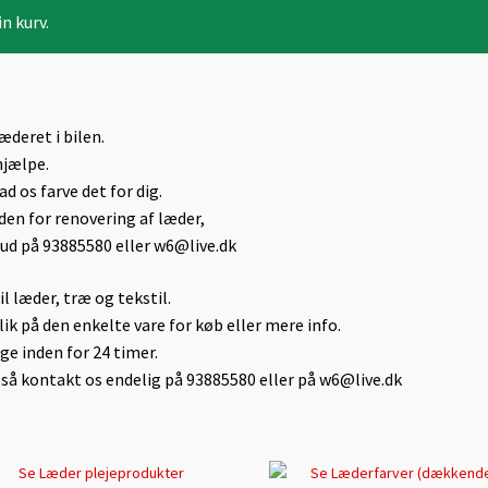
in kurv.
æderet i bilen.
hjælpe.
lad os farve det for dig.
nden for renovering af læder,
lbud på 93885580 eller w6@live.dk
il læder, træ og tekstil.
k på den enkelte vare for køb eller mere info.
uge inden for 24 timer.
e, så kontakt os endelig på 93885580 eller på w6@live.dk