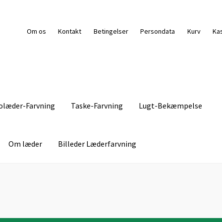
Om os
Kontakt
Betingelser
Persondata
Kurv
Ka
olæder-Farvning
Taske-Farvning
Lugt-Bekæmpelse
Om læder
Billeder Læderfarvning
g Pasning
Kasse
Kontakt
Lædermøbel-Farvning
Levering
s
Persondata
Pletguide
Taske-Farvning
Kurv