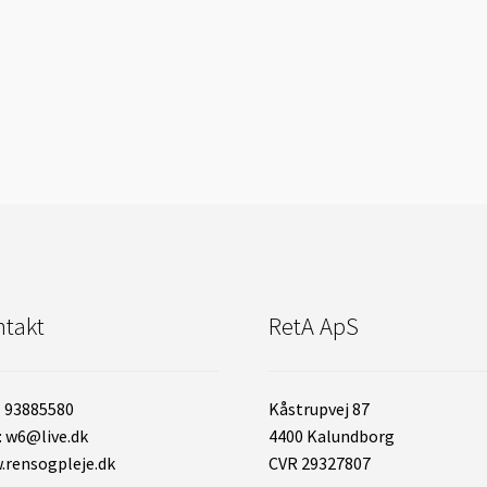
takt
RetA ApS
: 93885580
Kåstrupvej 87
: w6@live.dk
4400 Kalundborg
rensogpleje.dk
CVR 29327807