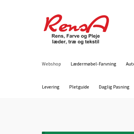
Spring
Spring
til
til
navigation
indhold
Webshop
Lædermøbel-Farvning
Aut
Levering
Pletguide
Daglig Pasning
Forside
Autolæder-Farvning
Betingelser
Dagli
Lugt-Bekæmpelse
Min Konto
Om læder
Om o