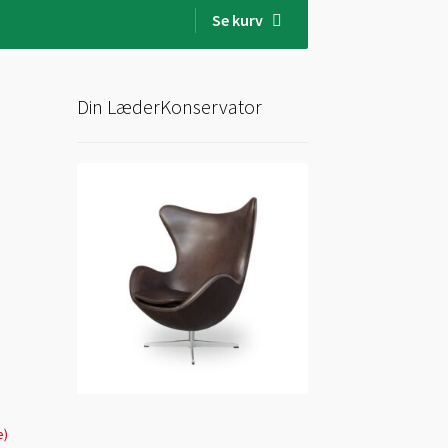
Se kurv
Din LæderKonservator