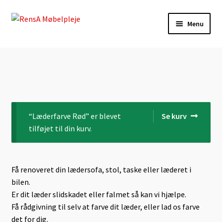
Spring
Spring
Menu
til
til
navigation
indhold
Forside
Autolæder-Farvning
Betingelser
“Læderfarve Rød” er blevet
Se kurv
Daglig Pasning
tilføjet til din kurv.
Kasse
Få renoveret din lædersofa, stol, taske eller læderet i
Kontakt
bilen.
Er dit læder slidskadet eller falmet så kan vi hjælpe.
Lædermøbel-Farvning
Få rådgivning til selv at farve dit læder, eller lad os farve
det for dig.