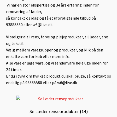
Levering
vi har en stor ekspertise og 34 års erfaring inden for
renovering af læder,
så kontakt os idag og få et uforpligtende tilbud på
Lugt-Bekæmpelse
93885580 eller w6@live.dk
Min Konto
Vi sælger alt i rens, farve og plejeprodukter, til læder, træ
og tekstil.
Om læder
Vælg mellem varegrupper og produkter, og klik på den
enkelte vare for køb eller mere info.
Om os
Alle vare er lagervare, og vi sender vare hele uge inden for
24 timer.
Persondata
Er du i tvivl om hvilket produkt du skal bruge, så kontakt os
endelig på 93885580 eller på w6@live.dk
Pletguide
Taske-Farvning
Se Læder renseprodukter
(14)
Kurv