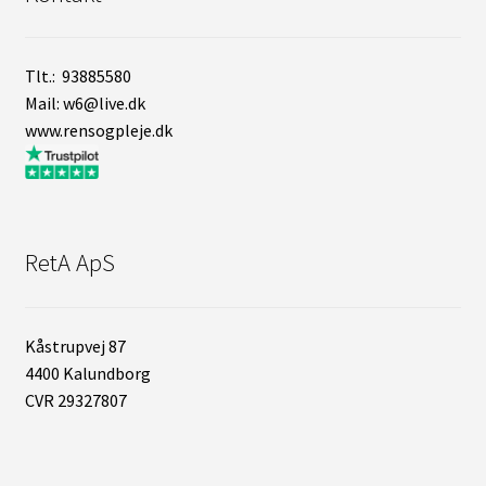
Tlt.: 93885580
Mail: w6@live.dk
www.rensogpleje.dk
RetA ApS
Kåstrupvej 87
4400 Kalundborg
CVR 29327807